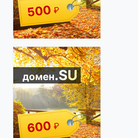
500
₽
.SU
домен
600
₽