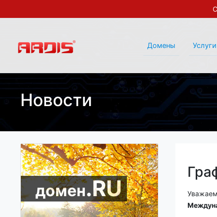
С
Домены
Услуги
Новости
Гра
.RU
домен
Уважаем
Междун