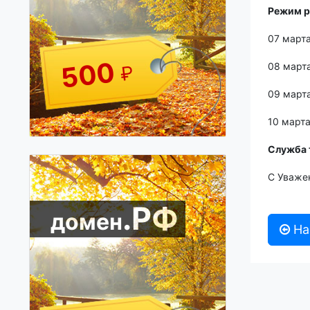
Режим р
07 марта
500
08 март
₽
09 март
10 март
Служба 
С Уважен
.РФ
домен
На