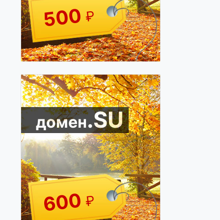
500
₽
.SU
домен
600
₽