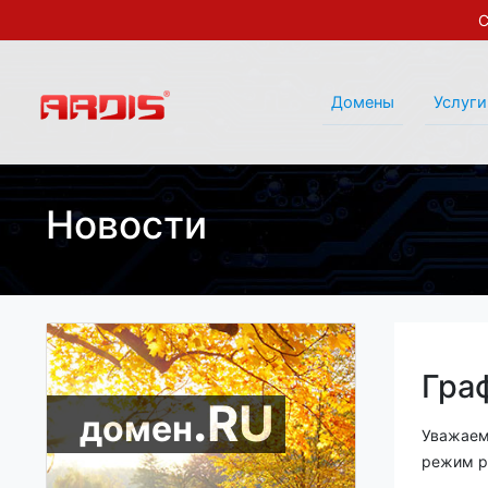
С
Домены
Услуги
Новости
Гра
.RU
домен
Уважаем
режим р