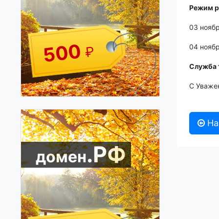
Режим р
03 ноябр
500
04 нояб
₽
Служба 
С Уважен
На
.РФ
домен